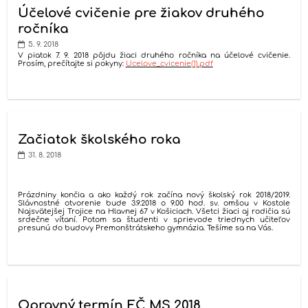
Účelové cvičenie pre žiakov druhého
ročníka
5. 9. 2018
V piatok 7. 9. 2018 pôjdu žiaci druhého ročníka na účelové cvičenie.
Prosím, prečítajte si pokyny:
Ucelove_cvicenie(1).pdf
Začiatok školského roka
31. 8. 2018
Prázdniny končia a ako každý rok začína nový školský rok 2018/2019.
Slávnostné otvorenie bude 3.9.2018 o 9.00 hod. sv. omšou v Kostole
Najsvätejšej Trojice na Hlavnej 67 v Košiciach. Všetci žiaci aj rodičia sú
srdečne vítaní. Potom sa študenti v sprievode triednych učiteľov
presunú do budovy Premonštrátskeho gymnázia. Tešíme sa na Vás.
Opravný termín EČ MS 2018