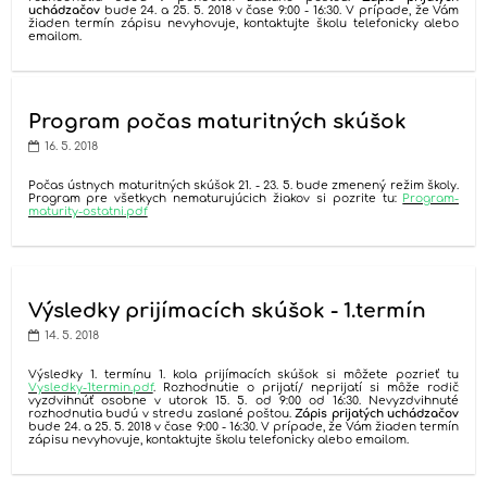
uchádzačov
bude 24. a 25. 5. 2018 v čase 9:00 - 16:30. V prípade, že Vám
žiaden termín zápisu nevyhovuje, kontaktujte školu telefonicky alebo
emailom.
Program počas maturitných skúšok
16. 5. 2018
Počas ústnych maturitných skúšok 21. - 23. 5. bude zmenený režim školy.
Program pre všetkych nematurujúcich žiakov si pozrite tu:
Program-
maturity-ostatni.pdf
Výsledky prijímacích skúšok - 1.termín
14. 5. 2018
Výsledky 1. termínu 1. kola prijímacích skúšok si môžete pozrieť tu
Vysledky-1termin.pdf
. Rozhodnutie o prijatí/ neprijatí si môže rodič
vyzdvihnúť osobne v utorok 15. 5. od 9:00 od 16:30. Nevyzdvihnuté
rozhodnutia budú v stredu zaslané poštou.
Zápis prijatých uchádzačov
bude 24. a 25. 5. 2018 v čase 9:00 - 16:30. V prípade, že Vám žiaden termín
zápisu nevyhovuje, kontaktujte školu telefonicky alebo emailom.