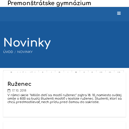
Premonštrátske gymnázium
Novinky
ÚVOD
/
NOVINKY
Novinky
Predchádzajúci
3
4
5
6
7
8
9
10
11
12
Ďalší
Ruženec
17. 10. 2018
V rámci akcie "Milión detí sa modlí ruženec" zajtra 18. 10. namiesto svätej
omše o 8:00 sa budú študenti modliť v kostole ruženec. Študenti, ktorí sa
chcú predmodlievať, nech prídu pred ôsmou do sakristie.