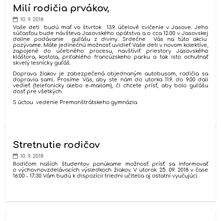
Milí rodičia prvákov,
10. 9. 2018
Vaše deti budú mať vo štvrtok 13.9. účelové cvičenie v Jasove. Jeho
súčasťou bude návšteva Jasovského opátstva a o cca 12.00 v Jasovskej
doline podávanie guľášu z diviny. Srdečne Vás na túto akciu
pozývame. Máte jedinečnú možnosť uvidieť Vaše deti v novom kolektíve,
zapojené do učebného procesu, navštíviť priestory Jasovského
kláštora, kostola, priľahlého francúzskeho parku a tak isto ochutnať
skvelý lesnícky guľáš.
Doprava žiakov je zabezpečená objednaným autobusom, rodičia sa
dopravia sami. Prosíme Vás, aby ste nám do utorka 11.9. do 9.00 dali
vedieť (telefonicky alebo e-mailom), či chcete prísť, aby bolo guľášu
dosť pre všetkých.
S úctou vedenie Premonštrátskeho gymnázia
Stretnutie rodičov
10. 9. 2018
Rodičom naších študentov ponúkame možnosť prísť sa informovať
o výchovnovzdelávacích výsledkoch žiakov. V utorok 25. 09. 2018 v čase
16:00 - 17:30 Vám budú k dispozícii triedni učitelia aj ostatní vyučujúci.