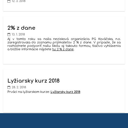
12. 3. 2018
2% z dane
13. 1. 2018
Aj v tomto roku sa naša nezisková organizácia PG Kováčska, n.o.
zaregistrovala do zoznamu prijímateľov 2 % z dane. V prípade, že sa
rozhodnete podporiť našu školu aj takouto formou, tlačivo vyhlásenia
a bližšie informácie nájdete
tu: 2 % z dane
.
Lyžiarsky kurz 2018
28. 2. 2018
Prváci na lyžiarskom kurze:
Lyžiarsky kurz 2018
22