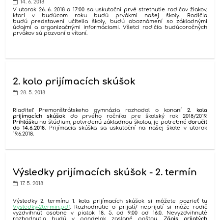
14. 6. 2018
V utorok 26. 6. 2018 o 17:00 sa uskutoční prvé stretnutie rodičov žiakov,
ktorí v budúcom roku budú prvákmi našej školy. Rodičia
budú predstavení učitelia školy, budú oboznámení so základnými
údajmi a organizačnými informáciami. Všetci rodičia budúcoročných
prvákov sú pozvaní a vítaní.
2. kolo prijímacích skúšok
28. 5. 2018
Riaditeľ Premonštrátskeho gymnázia rozhodol o konaní
2. kola
prijímacích skúšok
do prvého ročníka pre školský rok 2018/2019.
Prihlášku
na štúdium, potvrdenú základnou školou, je potrebné
doručiť
do 14.6.2018
. Prijímacia skúška sa uskutoční na našej škole v utorok
19.6.2018.
Výsledky prijímacích skúšok - 2. termín
17. 5. 2018
Výsledky 2. termínu 1. kola prijímacích skúšok si môžete pozrieť tu
Vysledky-2termin.pdf
. Rozhodnutie o prijatí/ neprijatí si môže rodič
vyzdvihnúť osobne v piatok 18. 5. od 9:00 od 16:0. Nevyzdvihnuté
rozhodnutia budú v pondelok zaslané poštou.
Zápis prijatých