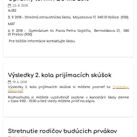
23. 8. 2018
AJB2
5. 9. 2018 - Stredná zdravotnícka škola, Moyzesova 17, 040 01 Košice (9.00)
MAT
6. 9. 2018 - Gymnázium bl. Pavla Petra Gojdiča, Bernolákova 21, 080
01 Prešov (9.00)
Pre bližšie informácie kontaktujte školu.
Výsledky 2. kola prijímacích skúšok
19. 6. 2018
Výsledky 2. kola prijímacích skúšok si môžete pozrieť tu:
Vysledky-
2kolo.pdf
Rozhodnutia si môžete vyzdvihnúť osobne v kancelárii školy denne
v čase 9:00 - 15:00 a tiež vtedy môžete prísť na zápis.
Stretnutie rodičov budúcich prvákov