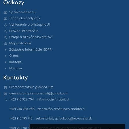
Odkazy
Správca obsahu
Technická podpora
Vyhlásenie o prístupnosti
Právne informácie
Údaje o prevádzkovateľovi
Mapa stránok
Základné informácie GDPR
O nás
Kontakt
Novinky
Kontakty
Premonštrátske gymnázium
gymnazium.premonstrati@gmail.com
+421 910 922 754 - informácie (vrátnica)
+421 940 985 248 - zborovňa /zástupca riaditeľa
+421 918 193 715 - sekretariát; spisakova@kovacska.sk
+421 901 710 844 - ekonómka školy; hricisinova@kovacska.sk