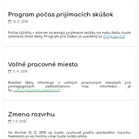
Program počas prijímacích skúšok
10. 5. 2018
Počas týždňa, v ktorom sa konajú prijímacie skúšky na našu školu, bude
zmenený chod školy. Program pre žiakov je uvedený tu:
Program.pdf
Voľné pracovné miesta
11. 4. 2018
Riaditeľ školy informuje o voľných pracovných miestach pre
pedagogických zamestnancov. Viac informácii je
tu:
volne_pracovne_miesta.pdf
Zmena rozvrhu
7. 5. 2018
Vo štvrtok 10. 5. 2018 sa bude vyučovať podľa utorkového rozvrhu.
Namiesto prvej hodiny však bude svätá omša.