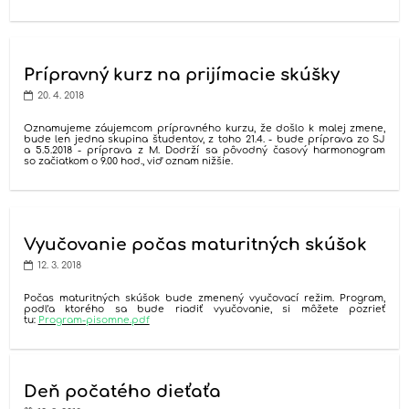
Prípravný kurz na prijímacie skúšky
20. 4. 2018
Oznamujeme záujemcom prípravného kurzu, že došlo k malej zmene,
bude len jedna skupina študentov, z toho 21.4. - bude príprava zo SJ
a 5.5.2018 - príprava z M. Dodrží sa pôvodný časový harmonogram
so začiatkom o 9.00 hod., viď oznam nižšie.
Vyučovanie počas maturitných skúšok
12. 3. 2018
Počas maturitných skúšok bude zmenený vyučovací režim. Program,
podľa ktorého sa bude riadiť vyučovanie, si môžete pozrieť
tu:
Program-pisomne.pdf
Deň počatého dieťaťa