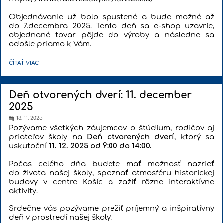
Objednávanie už bolo spustené a bude možné až
do 7.decembra 2025. Tento deň sa e-shop uzavrie,
objednané tovar pôjde do výroby a následne sa
odošle priamo k Vám.
JE
ČÍTAŤ VIAC
TU
NÁŠ
ŠKOLSKÝ
MERCH!:
Deň otvorených dverí: 11. december
2025
13. 11. 2025
Pozývame všetkých záujemcov o štúdium, rodičov aj
priateľov školy na
Deň otvorených dverí
, ktorý sa
uskutoční
11. 12. 2025 od 9:00 do 14:00.
Počas celého dňa budete mať možnosť nazrieť
do života našej školy, spoznať atmosféru historickej
budovy v centre Košíc a zažiť rôzne interaktívne
aktivity.
Srdečne vás pozývame prežiť príjemný a inšpiratívny
deň v prostredí našej školy.