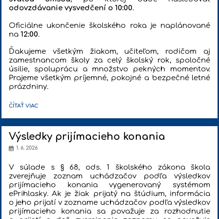
odovzdávanie vysvedčení o 10:00
.
Oficiálne ukončenie školského roka je naplánované
na
12:00
.
Ďakujeme všetkým žiakom, učiteľom, rodičom aj
zamestnancom školy za celý školský rok, spoločné
úsilie, spoluprácu a množstvo pekných momentov.
Prajeme všetkým príjemné, pokojné a bezpečné letné
prázdniny.
SLÁVNOSTNÉ
ČÍTAŤ VIAC
UKONČENIE
ŠKOLSKÉHO
ROKA
2025/26:
Výsledky prijímacieho konania
1. 6. 2026
V súlade s § 68, ods. 1 školského zákona škola
zverejňuje zoznam uchádzačov
podľa výsledkov
prijímacieho konania vygenerovaný systémom
ePrihlasky
. Ak je žiak prijatý na štúdium, informácia
o jeho prijatí v zozname uchádzačov podľa výsledkov
prijímacieho konania sa považuje za rozhodnutie