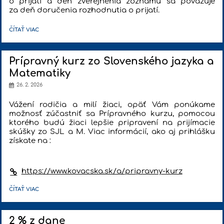
o prijatí a deň zverejnenia zoznamu sa považuje
za deň doručenia rozhodnutia o prijatí.
VÝSLEDKY
ČÍTAŤ VIAC
PRIJÍMACIEHO
KONANIA:
Prípravný kurz zo Slovenského jazyka a
Matematiky
26. 2. 2026
Vážení rodičia a milí žiaci, opäť Vám ponúkame
možnosť zúčastniť sa Prípravného kurzu, pomocou
ktorého budú žiaci lepšie pripravení na prijímacie
skúšky zo SJL a M. Viac informácií, ako aj prihlášku
získate na :
https://www.kovacska.sk/a/pripravny-kurz
PRÍPRAVNÝ
ČÍTAŤ VIAC
KURZ
ZO
SLOVENSKÉHO
JAZYKA
A
2 % z dane
MATEMATIKY: