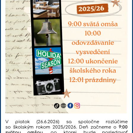
V piatok (26.6.2026) sa spoločne rozlúčime
so školským rokom 2025/2026. Deň začneme o
9:00
svätou omšou
, po ktorej bude nasledovať