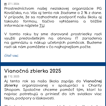
27. 1. 2026
Prostredníctvom našej neziskovej organizácie PG
Kováčska, n.o. Vás aj tento rok žiadame o 2 % z dane.
V prípade, že sa rozhodnete podporiť našu školu aj
takouto formou, tlačivo vyhlásenia a bližšie
informácie nájdete
TU
.
V tomto roku by sme darované prostriedky radi
využili predovšetkým na obnovu IT zariadenia
na gymnáziu a nákup učebných pomôcok. Budeme
radi ak nám pomôžete v čo najhojnejšom počte.
2
ČÍTAŤ VIAC
%
Z
DANE:
Vianočná zbierka 2025
7. 12. 2025
Aj tento rok sa naša škola zapája do
Vianočnej
zbierky
organizovanej v spolupráci s Charity
Shopom. Spoločne chceme pomôcť tým, ktorí to
najviac potrebujú a priniesť do ich sviatkov viac
tepla, podpory a láskavosti.