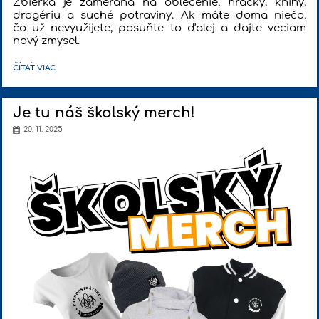
Zbierka je zameraná na oblečenie, hračky, knihy,
drogériu a suché potraviny. Ak máte doma niečo,
čo už nevyužijete, posuňte to ďalej a dajte veciam
nový zmysel.
VIANOČNÁ
ČÍTAŤ VIAC
ZBIERKA
2025:
Je tu náš školský merch!
20. 11. 2025