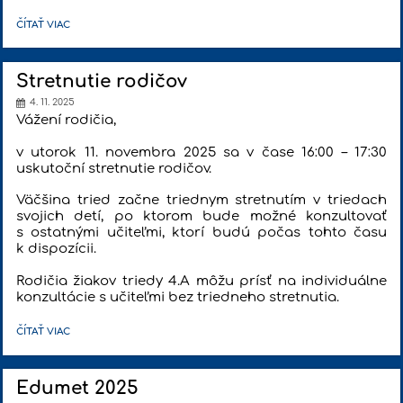
DEŇ
ČÍTAŤ VIAC
OTVORENÝCH
DVERÍ:
11.
DECEMBER
2025:
Stretnutie rodičov
4. 11. 2025
Vážení rodičia,
v utorok 11. novembra 2025 sa v čase 16:00 – 17:30
uskutoční stretnutie rodičov.
Väčšina tried začne triednym stretnutím v triedach
svojich detí, po ktorom bude možné konzultovať
s ostatnými učiteľmi, ktorí budú počas tohto času
k dispozícii.
Rodičia žiakov triedy 4.A môžu prísť na individuálne
konzultácie s učiteľmi bez triedneho stretnutia.
STRETNUTIE
ČÍTAŤ VIAC
RODIČOV:
Edumet 2025