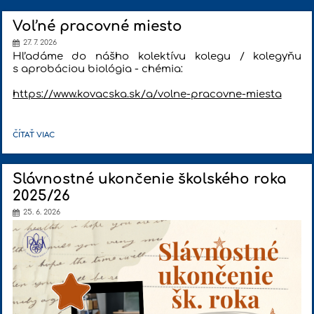
Voľné pracovné miesto
27. 7. 2026
Hľadáme do nášho kolektívu kolegu / kolegyňu
s aprobáciou biológia - chémia:
https://www.kovacska.sk/a/volne-pracovne-miesta
VOĽNÉ
ČÍTAŤ VIAC
PRACOVNÉ
MIESTO:
Slávnostné ukončenie školského roka
2025/26
25. 6. 2026